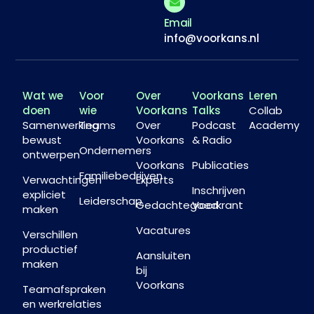
Email
info@voorkans.nl
Wat we
Voor
Over
Voorkans
Leren
doen
wie
Voorkans
Talks
Collab
Samenwerking
Teams
Over
Podcast
Academy
bewust
Voorkans
& Radio
Ondernemers
ontwerpen
Voorkans
Publicaties
Familiebedrijven
Verwachtingen
Experts
Inschrijven
expliciet
Leiderschap
Gedachtegoed
Voorkrant
maken
Vacatures
Verschillen
productief
Aansluiten
maken
bij
Voorkans
Teamafspraken
en werkrelaties