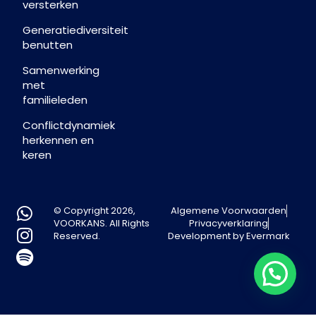
versterken
Generatiediversiteit
benutten
Samenwerking
met
familieleden
Conflictdynamiek
herkennen en
keren
© Copyright 2026,
Algemene Voorwaarden
VOORKANS. All Rights
Privacyverklaring
Reserved.
Development by Evermark