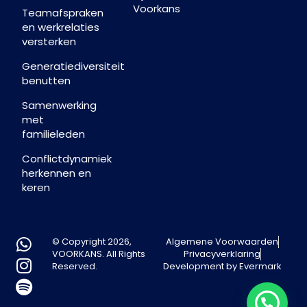
Voorkans
Teamafspraken
en werkrelaties
versterken
Generatiediversiteit
benutten
Samenwerking
met
familieleden
Conflictdynamiek
herkennen en
keren
© Copyright 2026,
Algemene Voorwaarden
VOORKANS. All Rights
Privacyverklaring
Reserved.
Development by Evermark