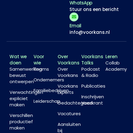
WhatsApp
Stuur ons een bericht
Email
info@voorkans.nl
Wat we
Voor
Over
Voorkans
Leren
doen
wie
Voorkans
Talks
Collab
Samenwerking
Teams
Over
Podcast
Academy
bewust
Voorkans
& Radio
Ondernemers
ontwerpen
Voorkans
Publicaties
Familiebedrijven
Verwachtingen
Experts
Inschrijven
expliciet
Leiderschap
Gedachtegoed
Voorkrant
maken
Vacatures
Verschillen
productief
Aansluiten
maken
bij