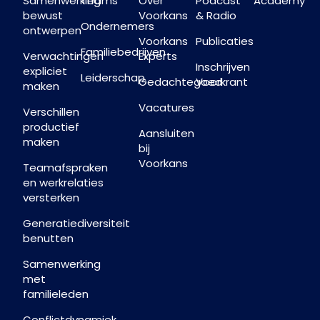
Samenwerking
Teams
Over
Podcast
Academy
bewust
Voorkans
& Radio
Ondernemers
ontwerpen
Voorkans
Publicaties
Familiebedrijven
Verwachtingen
Experts
Inschrijven
expliciet
Leiderschap
Gedachtegoed
Voorkrant
maken
Vacatures
Verschillen
productief
Aansluiten
maken
bij
Voorkans
Teamafspraken
en werkrelaties
versterken
Generatiediversiteit
benutten
Samenwerking
met
familieleden
Conflictdynamiek