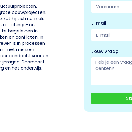
ructuurprojecten.
 grote bouwprojecten,
t hij zich nu in als
E-mail
jn coachings- en
 te begeleiden in
en en conflicten. In
reven is in processen
s om met mensen
Jouw vraag
meer aandacht voor en
 bijdragen. Daarnaast
g en het onderwijs.
St