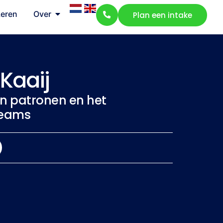
Leren
Over
Plan een intake
Kaaij
an patronen en het
teams