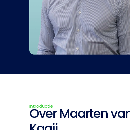
Introductie
Over Maarten van
Kaaij