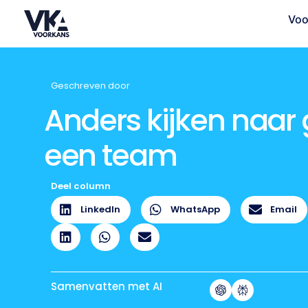
Voo
Geschreven door
Anders kijken naar 
een team
Deel column
LinkedIn
WhatsApp
Email
Samenvatten met AI