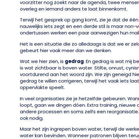
voorzitter nog zoekt naar de agenda, twee mensen
overleg en iemand anders te laat binnenkomt.
Terwijl het gesprek op gang komt, zie je dat de één
nauwelijks iets zegt en een derde stil is maar non-ve
ondertussen werken een paar aanwezigen hun mail 
Het is een situatie die zo alledaags is dat we er zeld
gebeurt hier vaak meer dan we denken.
Wat we hier zien, is
gedrag
. En gedrag is wat mij be
is wat zichtbaar is boven water. Stilte, onrust, cyni
voortdurend aan het woord zijn. We zijn geneigd hie
gedrag te willen corrigeren, terwijl het vaak iets la
oppervlakte speelt.
In veel organisaties zie je hetzelfde gebeuren. W
loopt, gaan we dingen dóen. Extra training, nieuwe 
andere processen en soms zelfs een reorganisatie.
ook nodig.
Maar het zijn ingrepen boven water, terwijl de werke
water kan bevinden. Wanneer patronen blijven teru