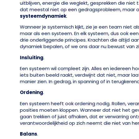
uitblijven, energie die weglekt, gesprekken die niet 
dat meestal niet op een gedragsprobleem, maar 
systeemdynamiek
.
Wanneer je systemisch kijkt, zie je een team niet al
maar als een systeem. En elk systeem, dus ook ee
drie onderliggende principes. Krachten die altijd aa
dynamiek bepalen, of we ons daar nu bewust van zij
Insluiting
.
Een systeem wil compleet zijn. Alles en iedereen ho
iets buiten beeld raakt, verdwijnt dat niet, maar la
manier zien. In gedrag, in spanning of in terugkere
Ordening
.
Een systeem heeft ook ordening nodig. Rollen, ver
posities moeten kloppen. Wanneer dat niet het geva
gaan trekken of juist afhaken, dat er verwarring o
verantwoordelijkheid op zich neemt die niet van hem
Balans
.