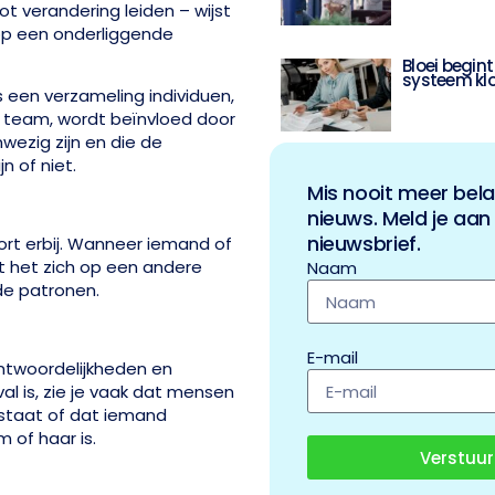
tot verandering leiden – wijst
op een onderliggende
Bloei begin
systeem kl
s een verzameling individuen,
n team, wordt beïnvloed door
nwezig zijn en die de
n of niet.
Mis nooit meer bela
nieuws. Meld je aan
nieuwsbrief.
ort erbij. Wanneer iemand of
at het zich op een andere
Naam
nde patronen.
E-mail
antwoordelijkheden en
l is, zie je vaak dat mensen
ntstaat of dat iemand
 of haar is.
Verstuur