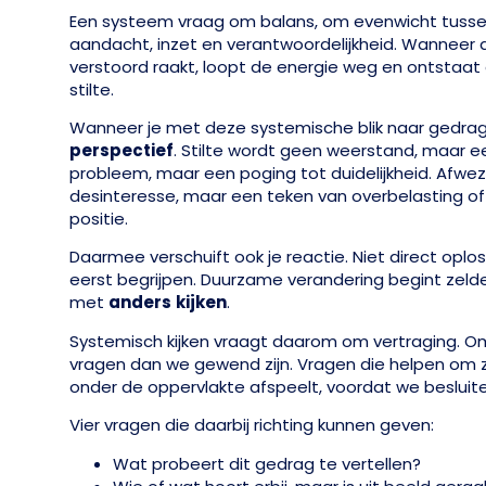
Een systeem vraag om balans, om evenwicht tusse
aandacht, inzet en verantwoordelijkheid. Wanneer d
verstoord raakt, loopt de energie weg en ontstaat
stilte.
Wanneer je met deze systemische blik naar gedrag k
perspectief
. Stilte wordt geen weerstand, maar ee
probleem, maar een poging tot duidelijkheid. Afwe
desinteresse, maar een teken van overbelasting of o
positie.
Daarmee verschuift ook je reactie. Niet direct oplo
eerst begrijpen. Duurzame verandering begint zelde
met
anders
kijken
.
Systemisch kijken vraagt daarom om vertraging. Om
vragen dan we gewend zijn. Vragen die helpen om 
onder de oppervlakte afspeelt, voordat we besluiten
Vier vragen die daarbij richting kunnen geven:
Wat probeert dit gedrag te vertellen?