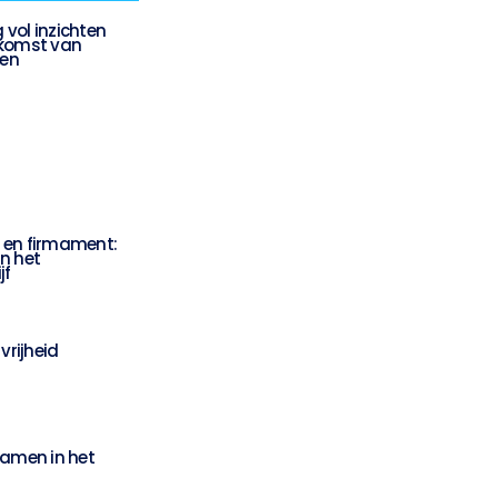
vol inzichten
ekomst van
en
ir en firmament:
n het
jf
 vrijheid
samen in het