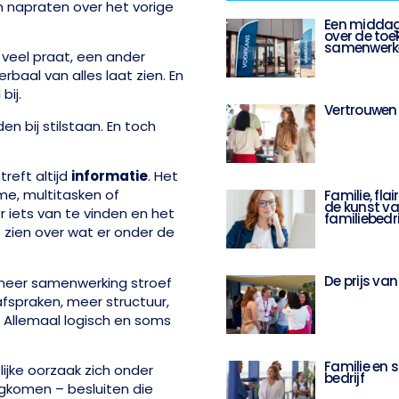
 napraten over het vorige
Een middag 
over de to
samenwerk
 veel praat, een ander
rbaal van alles laat zien. En
bij.
Vertrouwen
en bij stilstaan. En toch
treft altijd
informatie
. Het
sme, multitasken of
Familie, fla
de kunst va
r iets van te vinden en het
familiebedri
at zien over wat er onder de
De prijs van
anneer samenwerking stroef
afspraken, meer structuur,
 Allemaal logisch en soms
Familie en 
lijke oorzaak zich onder
bedrijf
gkomen – besluiten die