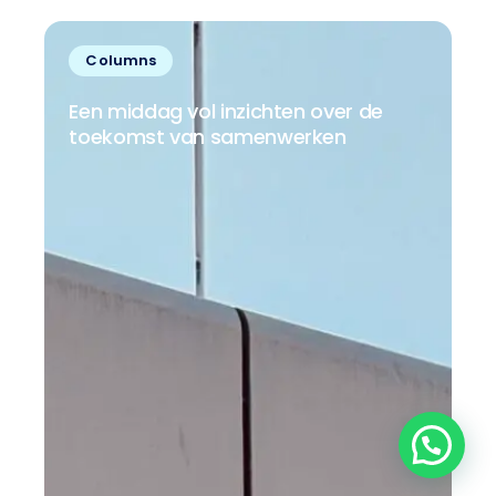
Columns
Een middag vol inzichten over de
V
toekomst van samenwerken